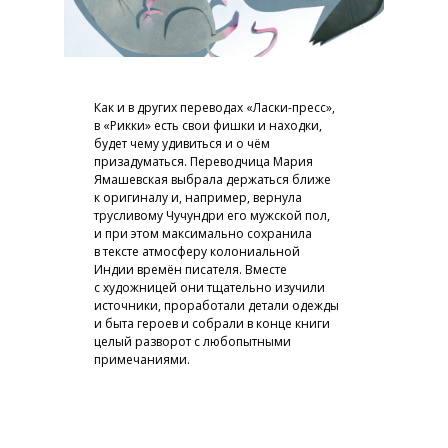
Как и в других переводах «Ласки-пресс»,
в «Рикки» есть свои фишки и находки,
будет чему удивиться и о чём
призадуматься. Переводчица Мария
Ямашевская выбрала держаться ближе
к оригиналу и, например, вернула
трусливому Чучундри его мужской пол,
и при этом максимально сохранила
в тексте атмосферу колониальной
Индии времён писателя. Вместе
с художницей они тщательно изучили
источники, проработали детали одежды
и быта героев и собрали в конце книги
целый разворот с любопытными
примечаниями.